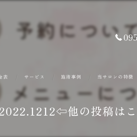
095
金表
サービス
施術事例
当サロンの特徴
バザルト®ストーン
e_2022.1212⇦他の投稿
ヘッドスパ
フェイシャル