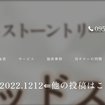
095
金表
サービス
施術事例
当サロンの特徴
バザルト®ストーン
e_2022.1212⇚他の投稿
ヘッドスパ
フェイシャル