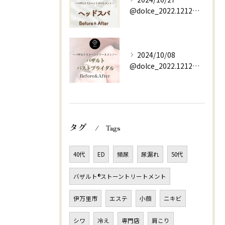
@dolce_2022.1212⇚他の投稿はこちらから
2024/10/08
@dolce_2022.1212⇚他の投稿はこちらから
タグ
Tags
40代
ED
頻尿
尿漏れ
50代
バザルト®ストーントリートメント
伊万里市
エステ
小顔
ニキビ
シワ
冷え
専門店
肩こり