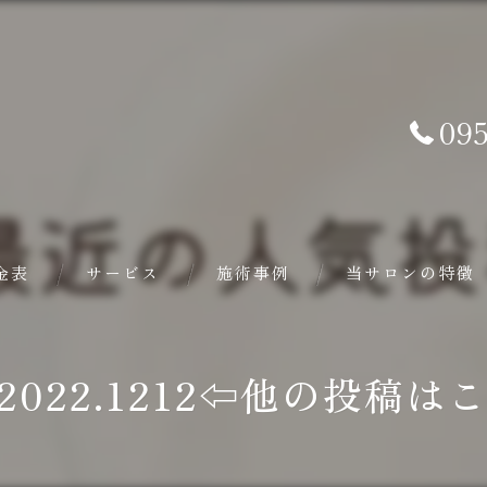
095
金表
サービス
施術事例
当サロンの特徴
バザルト®ストーン
e_2022.1212⇦他の投稿
ヘッドスパ
フェイシャル