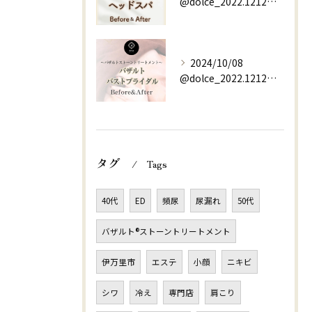
@dolce_2022.1212⇚他の投稿はこちらから
2024/10/08
@dolce_2022.1212⇚他の投稿はこちらから
タグ
Tags
40代
ED
頻尿
尿漏れ
50代
バザルト®ストーントリートメント
伊万里市
エステ
小顔
ニキビ
シワ
冷え
専門店
肩こり