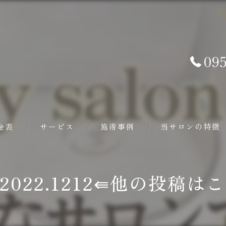
095
金表
サービス
施術事例
当サロンの特徴
バザルト®ストーン
e_2022.1212⇚他の投稿
ヘッドスパ
フェイシャル