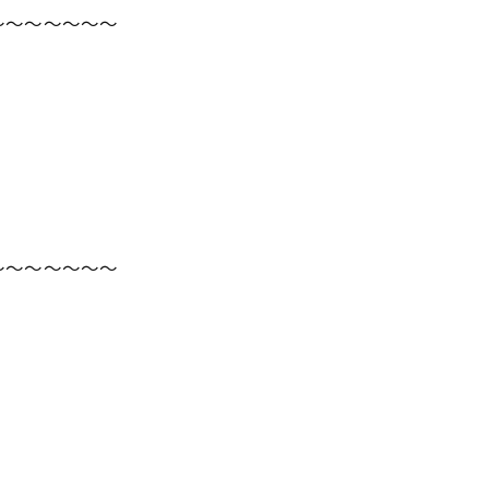
～～～～～～～
～～～～～～～