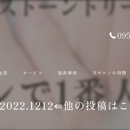
095
金表
サービス
施術事例
当サロンの特徴
バザルト®ストーン
e_2022.1212⇚他の投稿
ヘッドスパ
フェイシャル